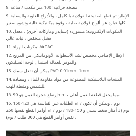
8. مضخة فراغية: 100 متر مكعب / ساعة
9. الإطار: تم قطع الصفيحة الفولاذية بالكامل ، والأدراج العلوية والسفلية
كلها عبارة عن ألواح فولاذية صلبة ، وقوة ميكانيكية عالية وتشوه صغير.
10. المكونات الإلكترونية: مستوردة (شنايدر وماركات أخرى) ، معدل
فشل منخفض ، ثبات عالي
11. مكونات الهواء: AirTAC
12. الإطار الإضافي مخصص لشد الأسطوانة الأوتوماتيكي. من المريح
والموفر للعمالة استبدال لوحة السيليكون.
13. يمكن أن تفعل سمك PVC: 0.01mm -1mm
14. المنتجات البلاستيكية المصنوعة من مواد مقاومة للماء ، ومضادة
للشمس ومثبطة للهب.
15. إرتفاع حجرة العمل هو 90mm ، مما يجعل قطعة العمل أعلى.
16. الطلبات غير القياسية هي 120-150 ㎡ / يوم ، ويمكن أن تكون
أوامر القطع نفسها 260 ㎡ / يوم (3 أمتار ضغط سلبي و 150-180 / يوم
، نفس أوامر القطع هي 300 طلب / يوم)