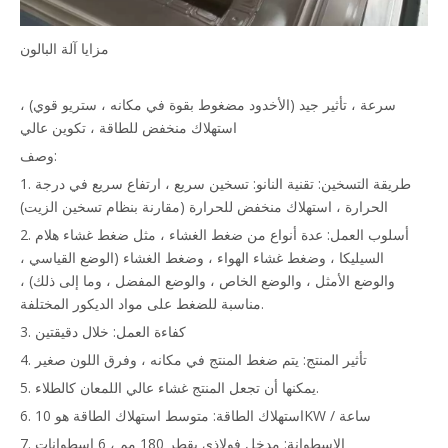
مزايا آلة البالون
سرعة ، تأثير جيد (الأخدود مضغوط بقوة في مكانه ، ستريو قوي) ،
استهلاك منخفض للطاقة ، تكوين عالي
وصف:
1. طريقة التسخين: تقنية النانو: تسخين سريع ، ارتفاع سريع في درجة
الحرارة ، استهلاك منخفض للحرارة (مقارنة بنظام تسخين الزيت)
2. أسلوب العمل: عدة أنواع من ضغط الغشاء ، مثل ضغط غشاء هلام
السيليكا ، وضغط غشاء الهواء ، وضغط الغشاء (الوضع القياسي ،
والوضع الأمثل ، والوضع الخاص ، والوضع المفضل ، وما إلى ذلك) ،
مناسبة للضغط على مواد الديكور المختلفة.
3. كفاءة العمل: خلال دقيقتين
4. تأثير المنتج: يتم ضغط المنتج في مكانه ، وفرق اللون صغير
5. يمكنها أن تجعل المنتج غشاء عالي اللمعان كالطلاء.
6. استهلاك الطاقة: متوسط استهلاك الطاقة هو 10KW / ساعة
7. الاسطوانة: مدخل فولاذي بقطر 180 مم ، 6 اسطوانات