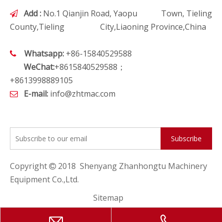
Add :
No.1 Qianjin Road, Yaopu Town, Tieling

County,Tieling City,Liaoning Province,China
Whatsapp:
+86-15840529588

WeChat:
+8615840529588；
+8613998889105
E-mail:
info@zhtmac.com

Subscribe
Copyright
2018 Shenyang Zhanhongtu Machinery

Equipment Co.,Ltd.
Sitemap